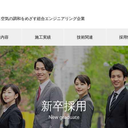
・空気の調和をめざす総合エンジニアリング企業
業内容
施工実績
技術関連
採用
新卒採用
New graduate