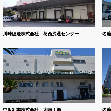
川崎陸送株式会社 葛西流通センター
名糖
中沢乳業株式会社 湘南工場
名糖