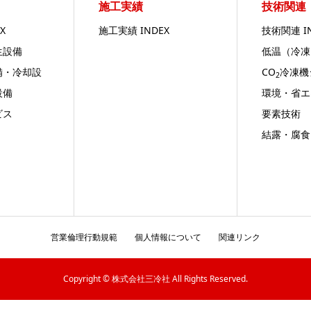
施工実績
技術関連
X
施工実績 INDEX
技術関連 I
生設備
低温（冷凍
備・冷却設
CO
冷凍機
2
設備
環境・省エ
ビス
要素技術
結露・腐食
営業倫理行動規範
個人情報について
関連リンク
Copyright © 株式会社三冷社 All Rights Reserved.